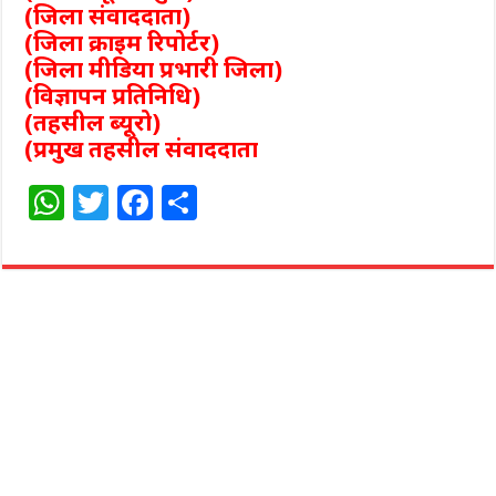
(जिला संवाददाता)
(जिला क्राइम रिपोर्टर)
(जिला मीडिया प्रभारी जिला)
(विज्ञापन प्रतिनिधि)
(तहसील ब्यूरो)
(प्रमुख तहसील संवाददाता
W
T
F
S
h
w
a
h
at
itt
c
ar
s
e
e
e
A
r
b
p
o
p
o
k