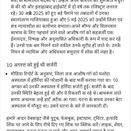
सेवा के सम्मानित सदस्य थे। उन्होंने अपने करियर की शुरुआत मथुरा
से की थी और इलाहाबाद हाईकोर्ट में दो वर्ष तक रजिस्ट्रार जनरल
रहे। 30 अप्रैल 2025 को हुए बड़े पैमाने पर तबादलों में उनका
स्थानांतरण गाजियाबाद हुआ और 5 मई 2025 को उन्होंने जिला एवं
सत्र न्यायाधीश का कार्यभार संभाला।अपने सौम्य और मिलनसार
स्वभाव के लिए पहचाने जाने वाले आशीष गर्ग को सहकर्मी एक
ईमानदार, निष्पक्ष और अनुशासित अधिकारी के रूप में याद कर रहे
हैं। उनसे एक बार मिलने वाले वकील उनके मुरीद हो जाते थे। उनके
निधन से न्यायिक और अधिवक्ता समुदाय में शोक की लहर है।
10 अगस्त को हुई थी सर्जरी
मीडिया रिपोर्ट के अनुसार, जिला जज आशीष गर्ग को यशोदा
अस्पताल में हॉर्निया की परेशानी के बाद भर्ती कराया गया था। 10
अगस्त को उनकी अस्पताल में हर्निया सर्जरी हुई। सर्जरी के बाद
उनकी स्थिति बेहतर हुई थी और वे रिकवरी क रहे थे। बाथरूम जाते
समय अचानक उन्हें हार्ट अटैक आ गया। घटना के समय उनका बेटा
अस्पताल में मौजूद था। उसने घटना के बारे में जानकारी दी।
हमारे आदर वेबसाइट जैसे युटुब, फेसबुक, इंस्टाग्राम, ट्विटर, इत्यादि
लिंक पर जाने के लिए नीचे दिए गए लिंक पर क्लिक करें। लाइक, शेयर,
सब्सक्राइब, करना करना ना भूले और अगर आपको लगता है कुछ