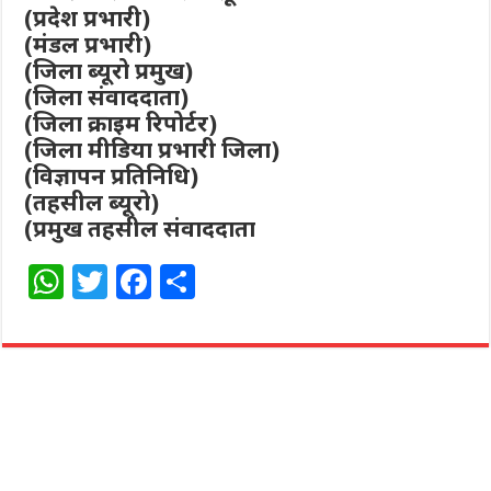
(प्रदेश प्रभारी)
(मंडल प्रभारी)
(जिला ब्यूरो प्रमुख)
(जिला संवाददाता)
(जिला क्राइम रिपोर्टर)
(जिला मीडिया प्रभारी जिला)
(विज्ञापन प्रतिनिधि)
(तहसील ब्यूरो)
(प्रमुख तहसील संवाददाता
W
T
F
S
h
w
a
h
at
itt
c
ar
s
e
e
e
A
r
b
p
o