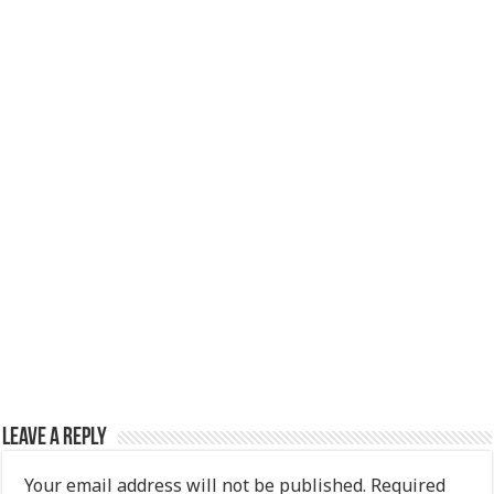
p
o
k
Leave a Reply
Your email address will not be published.
Required