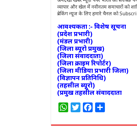
व्यापार और खेल में नवीनतम समाचारों को शा
ब्रेकिंग न्यूज के लिए हमारे चैनल को Subsc
आवश्यकता :- विशेष सूचना
(प्रदेश प्रभारी)
(मंडल प्रभारी)
(जिला ब्यूरो प्रमुख)
(जिला संवाददाता)
(जिला क्राइम रिपोर्टर)
(जिला मीडिया प्रभारी जिला)
(विज्ञापन प्रतिनिधि)
(तहसील ब्यूरो)
(प्रमुख तहसील संवाददाता
W
T
F
S
h
w
a
h
at
itt
c
ar
s
e
e
e