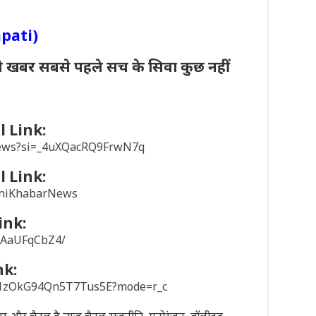
apati)
ी खबर सबसे पहले सच के सिवा कुछ नहीं
 Link:
news?si=_4uXQacRQ9FrwN7q
 Link:
khiKhabarNews
ink:
/1AaUFqCbZ4/
nk:
sD1zOkG94Qn5T7Tus5E?mode=r_c
पेपर और चैनल है न्यूज चैनल राजनीति, मनोरंजन, बॉलीवुड,