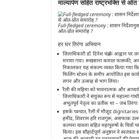
माल्यार्पण सहित राष्ट्रभक्ति से ओत
Full-fledged ceremony : शासन निर्देशानुसार 
ओत‑प्रोत समारोह ?
हर घर तिरंगा अभियान
जिलाधिकारी डॉ. दिनेश चंद्र के आह्वान पर 
मनाया गया। रूखसाना कमाल फारूकी, अध्यक्ष
निकालकर यह संकल्प व्यक्त किया गया कि ति
फिलिंग स्टेशन के समीप आयोजित इस कार्यक्र
लगन और उत्साह से भाग लिया।
रैली की महिमा को भावनात्मक और आध्यात्म
जिलाधिकारी ने संयुक्त रूप से महात्मा गांध
अभूतपूर्व नेतृत्व का प्रतीक था – जब तिरंगा
इसके पश्चात, रैली में मौजूद dignitaries 
हमीद, शिवराम हरि राजगुरू, असफाक उल्लाह 
कल्पना चावला सहित महापुरुषों के चित्रो
किया। इस सौहार्दपूर्ण अनुष्ठान ने स्वतंत्र
आज की आजादी उन महानायकों की प्रेरणा