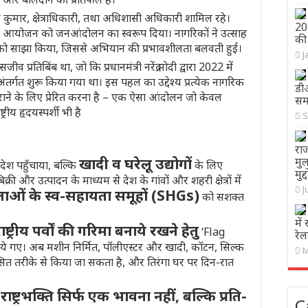
ल कुमार, क्षेत्राधिकारी, तथा अधिशासी अधिकारी शामिल रहे।
202
आयोजन को जनआंदोलन का स्वरूप दिया। नागरिकों ने उत्साह
की 
भावना को साझा किया, जिससे अभियान की प्रभावशीलता बलवती हुई।
J
तिबिंब था, जो कि प्रधानमंत्री नरेंद्र मोदी द्वारा 2022 में
र्गत शुरू किया गया था। इस पहल का उद्देश्य प्रत्येक नागरिक
डी
ाने के लिए प्रेरित करना है – एक ऐसा आंदोलन जो केवल
समस
रीय हृदयस्पर्शी भी है
S
राज
खादी व घरेलू उद्योगों
मु
देश पहुँचाया, बल्कि
के लिए
मुद्
ी और उत्पादन के माध्यम से देश के गांवों और शहरी क्षेत्रों में
J
ाओं के स्व-सहायता समूहों (SHGs)
को सशक्त
में
ष्ट्रीय पर्वों की गरिमा बनाये रखने हेतु
‘Flag
रेल
े गए। अब मशीन निर्मित, पॉलीएस्टर और खादी, कॉटन, सिल्क
M
ासित तरीके से किया जा सकता है, और तिरंगा घर पर दिन-रात
राष्ट्रभक्ति सिर्फ एक भावना नहीं, बल्कि प्रति-
ि
C