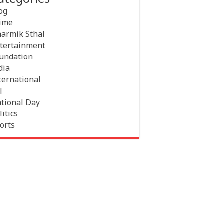
og
ime
armik Sthal
tertainment
undation
dia
ternational
l
tional Day
litics
orts