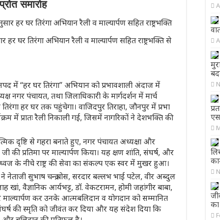
 प्रोत समारोह
A
वा
हर घर तिरंगा अभियान रैली व माल्यार्पण सहित राष्ट्रभक्ति से
A
मुर
बदम
जनपद में “हर घर तिरंगा” अभियान को प्रभावशाली अंदाज में
N
 नगर पंचायत, तथा जिलाधिकारी के मार्गदर्शन में मार्च
रंगा हर घर तक पहुंचेगा। वाजिदपुर तिराहा, जौनपुर में प्रभा
प्र
एस
म में प्रातः रैली निकाली गई, जिसमें नागरिकों ने देशभक्ति की
M
िक दृष्टि से गहरा बनाते हुए, नगर पंचायत अध्यक्षा और
लिख
ी जी की प्रतिमा पर माल्यार्पण किया। यह क्षण शांति, संघर्ष, और
का
 ध्वज के नीचे राष्ट्र की सेवा का संकल्प एक स्वर में मुखर हुआ।
N
ने नेताजी सुभाष चन्द्र बोस, सरदार बल्लभ भाई पटेल, वीर अब्दुल
खां, वैज्ञानिक आर्यभट्ट, डॉ. वेकटरामन, होमी जहांगीर बाबा,
जीव
ं पर माल्यार्पण कर उनके आत्मबलिदान व योगदान को सम्मानित
का 
ता संघर्ष की स्मृति को जीवंत कर दिया और यह संदेश दिया कि
F
 और बलिदान की प्रतिफल है।