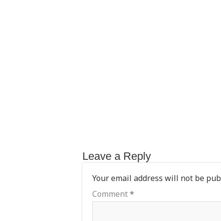
A
r
b
p
o
p
o
k
Leave a Reply
Your email address will not be pub
Comment
*