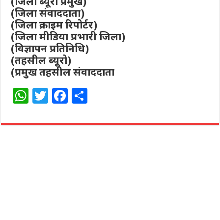
(जिला ब्यूरो प्रमुख)
(जिला संवाददाता)
(जिला क्राइम रिपोर्टर)
(जिला मीडिया प्रभारी जिला)
(विज्ञापन प्रतिनिधि)
(तहसील ब्यूरो)
(प्रमुख तहसील संवाददाता
W
T
F
S
h
w
a
h
at
itt
c
ar
s
e
e
e
A
r
b
p
o
p
o
k