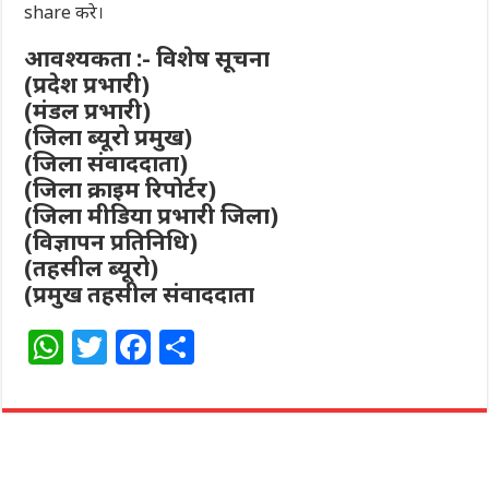
share करे।
आवश्यकता :- विशेष सूचना
(प्रदेश प्रभारी)
(मंडल प्रभारी)
(जिला ब्यूरो प्रमुख)
(जिला संवाददाता)
(जिला क्राइम रिपोर्टर)
(जिला मीडिया प्रभारी जिला)
(विज्ञापन प्रतिनिधि)
(तहसील ब्यूरो)
(प्रमुख तहसील संवाददाता
W
T
F
S
h
w
a
h
at
itt
c
ar
s
e
e
e
A
r
b