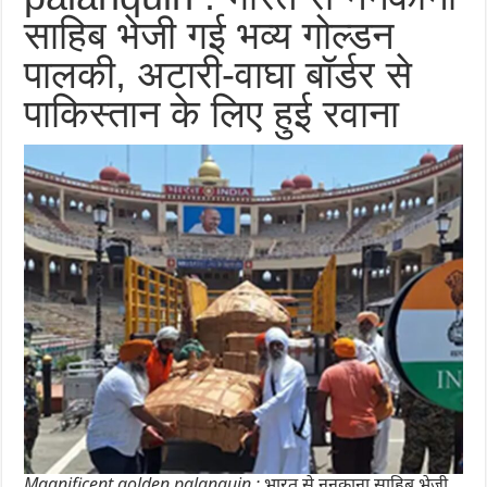
साहिब भेजी गई भव्य गोल्डन
पालकी, अटारी-वाघा बॉर्डर से
पाकिस्तान के लिए हुई रवाना
Magnificent golden palanquin : भारत से ननकाना साहिब भेजी