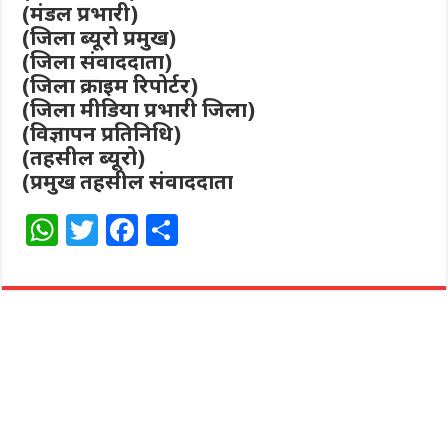
(मंडल प्रभारी)
(जिला ब्यूरो प्रमुख)
(जिला संवाददाता)
(जिला क्राइम रिपोर्टर)
(जिला मीडिया प्रभारी जिला)
(विज्ञापन प्रतिनिधि)
(तहसील ब्यूरो)
(प्रमुख तहसील संवाददाता
W
T
F
S
h
w
a
h
at
itt
c
ar
s
e
e
e
A
r
b
p
o
p
o