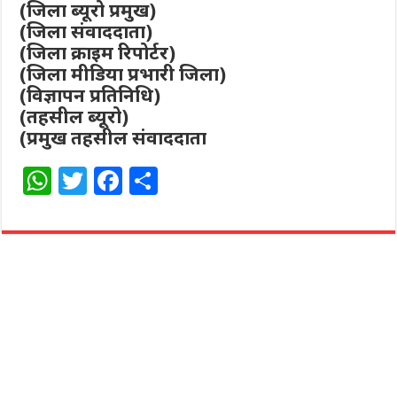
(जिला ब्यूरो प्रमुख)
(जिला संवाददाता)
(जिला क्राइम रिपोर्टर)
(जिला मीडिया प्रभारी जिला)
(विज्ञापन प्रतिनिधि)
(तहसील ब्यूरो)
(प्रमुख तहसील संवाददाता
W
T
F
S
h
w
a
h
at
itt
c
ar
s
e
e
e
A
r
b
p
o
p
o
k