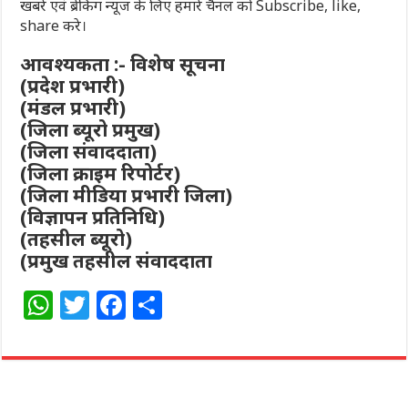
खबरें एवं ब्रेकिंग न्यूज के लिए हमारे चैनल को Subscribe, like,
share करे।
आवश्यकता :- विशेष सूचना
(प्रदेश प्रभारी)
(मंडल प्रभारी)
(जिला ब्यूरो प्रमुख)
(जिला संवाददाता)
(जिला क्राइम रिपोर्टर)
(जिला मीडिया प्रभारी जिला)
(विज्ञापन प्रतिनिधि)
(तहसील ब्यूरो)
(प्रमुख तहसील संवाददाता
W
T
F
S
h
w
a
h
at
itt
c
ar
s
e
e
e