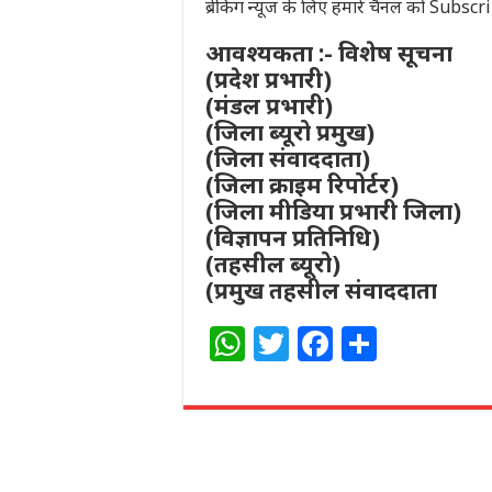
ब्रेकिंग न्यूज के लिए हमारे चैनल को Subsc
आवश्यकता :- विशेष सूचना
(प्रदेश प्रभारी)
(मंडल प्रभारी)
(जिला ब्यूरो प्रमुख)
(जिला संवाददाता)
(जिला क्राइम रिपोर्टर)
(जिला मीडिया प्रभारी जिला)
(विज्ञापन प्रतिनिधि)
(तहसील ब्यूरो)
(प्रमुख तहसील संवाददाता
W
T
F
S
h
w
a
h
at
itt
c
ar
s
e
e
e
A
r
b