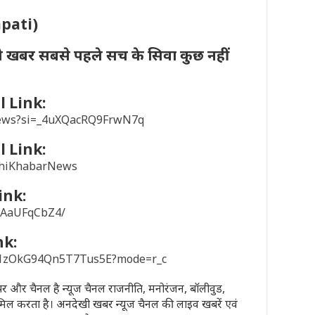
apati)
ी खबर सबसे पहले सच के सिवा कुछ नहीं
 Link:
news?si=_4uXQacRQ9FrwN7q
 Link:
khiKhabarNews
ink:
/1AaUFqCbZ4/
nk:
sD1zOkG94Qn5T7Tus5E?mode=r_c
पेपर और चैनल है न्यूज चैनल राजनीति, मनोरंजन, बॉलीवुड,
मिल करता है। अनदेखी खबर न्यूज चैनल की लाइव खबरें एवं