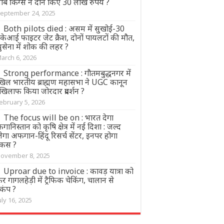
ाब किंग्स ने दान किए 30 लाख रुपये ?
eptember 24, 2025
Both pilots died : असम में सुखोई-30
केआई फाइटर जेट क्रैश, दोनों पायलटों की मौत,
ुसेना में शोक की लहर ?
arch 6, 2026
Strong performance : गौतमबुद्धनगर में
िल भारतीय ब्राह्मण महासभा ने UGC कानून
खिलाफ किया जोरदार प्रदर्शन ?
ebruary 5, 2026
The focus will be on : भारत देगा
ानिस्तान को कृषि क्षेत्र में नई दिशा : जल्द
ेगा अफगान-हिंदू रिसर्च सेंटर, इनपर होगा
कस ?
ovember 8, 2025
Uproar due to invoice : कावड़ यात्रा को
र गागलहेड़ी में ट्रैफिक चेकिंग, चालान से
़कंप ?
uly 16, 2025