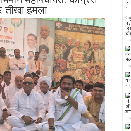
व्य
र तीखा हमला
J
Go
बड़
हिस
चो
D
नय
तक
A
यात
M
किस
और
ज्ञ
A