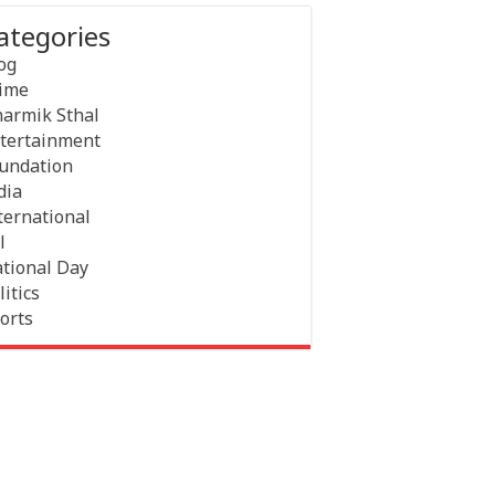
ategories
og
ime
armik Sthal
tertainment
undation
dia
ternational
l
tional Day
litics
orts