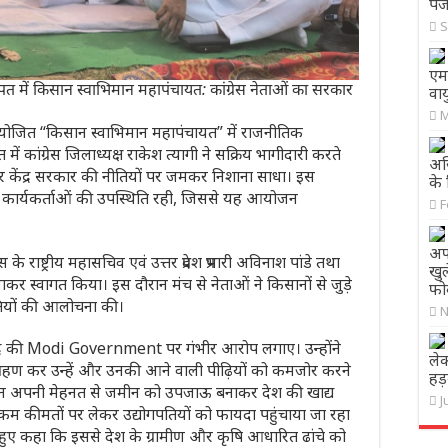
पंज
S
एम
में किसान स्वाभिमान महापंचायत: कांग्रेस नेताओं का सरकार
वाय
M
योजित “किसान स्वाभिमान महापंचायत” में राजनीतिक
ें कांग्रेस जिलाध्यक्ष
राकेश त्यागी
ने सक्रिय भागीदारी करते
अख
 और केंद्र सरकार की नीतियों पर जमकर निशाना साधा। इस
के 
ंग्रेस कार्यकर्ताओं की उपस्थिति रही, जिससे यह आयोजन
F
अफग
 के राष्ट्रीय महासचिव एवं उत्तर प्रदेश प्रभारी
अविनाश पांडे
तथा
खुल
र स्वागत किया। इस दौरान मंच से नेताओं ने किसानों से जुड़े
फो
ीतियों की आलोचना की।
N
्र की
Modi Government
पर गंभीर आरोप लगाए। उन्होंने
लेक
हण कर उन्हें और उनकी आने वाली पीढ़ियों को कमजोर करने
हड
ान अपनी मेहनत से जमीन को उपजाऊ बनाकर देश की खाद्य
J
 कम कीमतों पर लेकर उद्योगपतियों को फायदा पहुंचाया जा रहा
ते हुए कहा कि इससे देश के ग्रामीण और कृषि आधारित ढांचे को