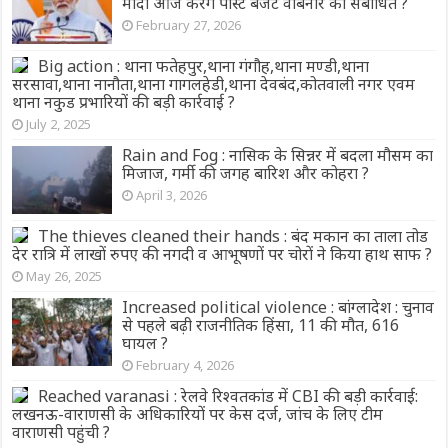
मोदी आज करेंगे पोस्ट बजट वेबिनार को संबोधित ?
February 27, 2026
Big action : थाना फतेहपुर,थाना गंगौह,थाना मण्डी,थाना
सरसावा,थाना नानौता,थाना गागलहेडी,थाना देवबंद,कोतवाली नगर एवम
थाना नकुड प्रभारियों की बड़ी कार्रवाई ?
July 2, 2025
Rain and Fog : नासिक के सिन्नर में बदला मौसम का
मिजाज, गर्मी की जगह बारिश और कोहरा ?
April 3, 2026
The thieves cleaned their hands : बंद मकान का ताला तोड
देर रात्रि में लाखों रुपए की नगदी व आभूषणों पर चोरों ने किया हाथ साफ ?
May 26, 2025
Increased political violence : बांग्लादेश : चुनाव
से पहले बढ़ी राजनीतिक हिंसा, 11 की मौत, 616
घायल ?
February 4, 2026
Reached varanasi : रेलवे रिश्वतकांड में CBI की बड़ी कार्रवाई:
लखनऊ-वाराणसी के अधिकारियों पर केस दर्ज, जांच के लिए टीम
वाराणसी पहुंची ?