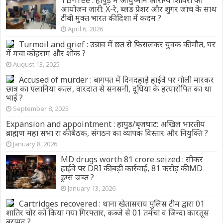
आयोजन जारी: X-रे, ब्लड प्रेशर और शुगर जांच के साथ
टीबी मुक्त भारत की दिशा में कदम ?
April 6, 2026
Turmoil and grief : उन्नाव में छत से फिसलकर युवक की मौत, घर
में मचा कोहराम और शोक ?
August 13, 2025
Accused of murder : बागपत में दिनदहाड़े हाईवे पर गोली मारकर
छात्र का एलानिया कत्ल, वारदात से सनसनी, दूधिया के हत्यारोपित का था
भाई ?
September 8, 2025
Expansion and appointment : हापुड़/बृजघाट: अखिल भारतीय
ब्राह्मण महा सभा रा की बैठक, संगठन का व्यापक विस्तार और नियुक्ति ?
January 8, 2026
MD drugs worth 81 crore seized : सीकर
हाईवे पर DRI की बड़ी कार्रवाई, 81 करोड़ की MD
ड्रग्स जब्त ?
January 13, 2026
Cartridges recovered : थाना खेतासराय पुलिस टीम द्वारा 01
शातिर चोर को किया गया गिरफ्तार, कब्जे से 01 तमंचा व जिन्दा कारतूस
बरामद ?