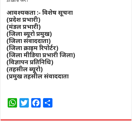
आवश्यकता :- विशेष सूचना
(प्रदेश प्रभारी)
(मंडल प्रभारी)
(जिला ब्यूरो प्रमुख)
(जिला संवाददाता)
(जिला क्राइम रिपोर्टर)
(जिला मीडिया प्रभारी जिला)
(विज्ञापन प्रतिनिधि)
(तहसील ब्यूरो)
(प्रमुख तहसील संवाददाता
W
T
F
S
h
w
a
h
at
itt
c
ar
s
e
e
e