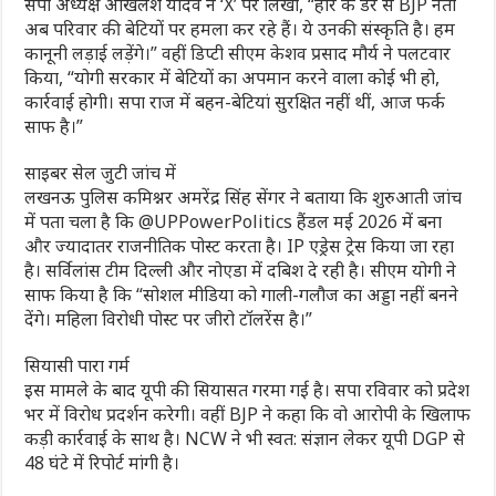
सपा अध्यक्ष अखिलेश यादव ने ‘X’ पर लिखा, “हार के डर से BJP नेता
अब परिवार की बेटियों पर हमला कर रहे हैं। ये उनकी संस्कृति है। हम
कानूनी लड़ाई लड़ेंगे।” वहीं डिप्टी सीएम केशव प्रसाद मौर्य ने पलटवार
किया, “योगी सरकार में बेटियों का अपमान करने वाला कोई भी हो,
कार्रवाई होगी। सपा राज में बहन-बेटियां सुरक्षित नहीं थीं, आज फर्क
साफ है।”
साइबर सेल जुटी जांच में
लखनऊ पुलिस कमिश्नर अमरेंद्र सिंह सेंगर ने बताया कि शुरुआती जांच
में पता चला है कि @UPPowerPolitics हैंडल मई 2026 में बना
और ज्यादातर राजनीतिक पोस्ट करता है। IP एड्रेस ट्रेस किया जा रहा
है। सर्विलांस टीम दिल्ली और नोएडा में दबिश दे रही है। सीएम योगी ने
साफ किया है कि “सोशल मीडिया को गाली-गलौज का अड्डा नहीं बनने
देंगे। महिला विरोधी पोस्ट पर जीरो टॉलरेंस है।”
सियासी पारा गर्म
इस मामले के बाद यूपी की सियासत गरमा गई है। सपा रविवार को प्रदेश
भर में विरोध प्रदर्शन करेगी। वहीं BJP ने कहा कि वो आरोपी के खिलाफ
कड़ी कार्रवाई के साथ है। NCW ने भी स्वत: संज्ञान लेकर यूपी DGP से
48 घंटे में रिपोर्ट मांगी है।