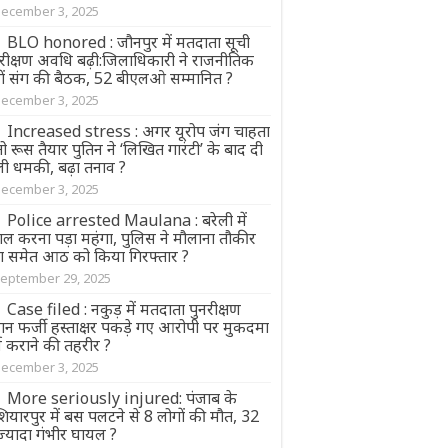
ecember 3, 2025
BLO honored : जौनपुर में मतदाता सूची
नरीक्षण अवधि बढ़ी:जिलाधिकारी ने राजनीतिक
ों संग की बैठक, 52 बीएलओ सम्मानित ?
ecember 3, 2025
Increased stress : अगर यूरोप जंग चाहता
तो रूस तैयार पुतिन ने ‘लिखित गारंटी’ के बाद दी
ली धमकी, बढ़ा तनाव ?
ecember 3, 2025
Police arrested Maulana : बरेली में
ाल करना पड़ा महंगा, पुलिस ने मौलाना तौकीर
ा समेत आठ को किया गिरफ्तार ?
eptember 29, 2025
Case filed : नकुड़ में मतदाता पुनरीक्षण
ान फर्जी हस्ताक्षर पकड़े गए आरोपी पर मुकदमा
ज कराने की तहरीर ?
ecember 3, 2025
More seriously injured: पंजाब के
ियारपुर में बस पलटने से 8 लोगों की मौत, 32
ज्यादा गंभीर घायल ?