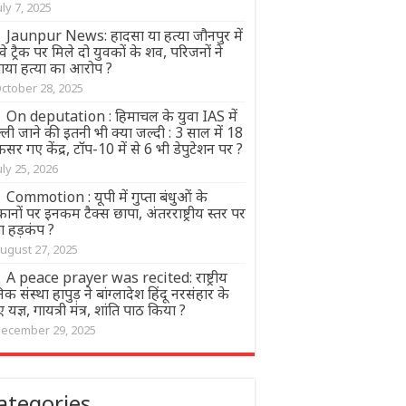
uly 7, 2025
Jaunpur News: हादसा या हत्या जौनपुर में
वे ट्रैक पर मिले दो युवकों के शव, परिजनों ने
ाया हत्या का आरोप ?
ctober 28, 2025
On deputation : हिमाचल के युवा IAS में
्ली जाने की इतनी भी क्या जल्दी : 3 साल में 18
र गए केंद्र, टॉप-10 में से 6 भी डेपुटेशन पर ?
uly 25, 2026
Commotion : यूपी में गुप्ता बंधुओं के
ानों पर इनकम टैक्स छापा, अंतरराष्ट्रीय स्तर पर
ा हड़कंप ?
ugust 27, 2025
A peace prayer was recited: राष्ट्रीय
िक संस्था हापुड़ ने बांग्लादेश हिंदू नरसंहार के
 यज्ञ, गायत्री मंत्र, शांति पाठ किया ?
ecember 29, 2025
ategories