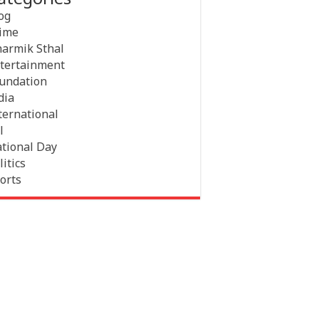
og
ime
armik Sthal
tertainment
undation
dia
ternational
l
tional Day
litics
orts