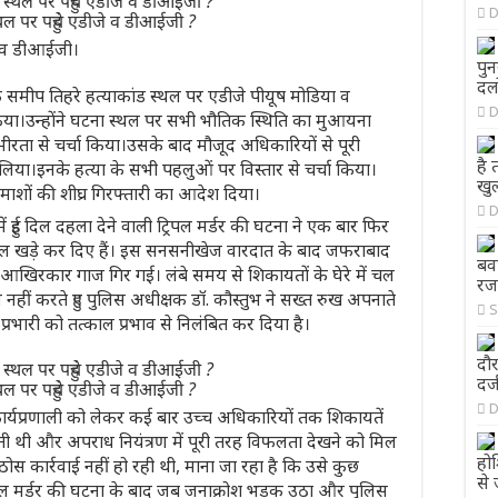
D
थल पर पहुंचे एडीजे व डीआईजी ?
जे व डीआईजी।
पु
दल
के समीप तिहरे हत्याकांड स्थल पर एडीजे पीयूष मोडिया व
D
किया।उन्होंने घटना स्थल पर सभी भौतिक स्थिति का मुआयना
रता से चर्चा किया।उसके बाद मौजूद अधिकारियों से पूरी
है 
 लिया।इनके हत्या के सभी पहलुओं पर विस्तार से चर्चा किया।
खु
ाशों की शीघ्र गिरफ्तारी का आदेश दिया।
D
में हुई दिल दहला देने वाली ट्रिपल मर्डर की घटना ने एक बार फिर
वाल खड़े कर दिए हैं। इस सनसनीखेज वारदात के बाद जफराबाद
बव
 आखिरकार गाज गिर गई। लंबे समय से शिकायतों के घेरे में चल
रज
नहीं करते हुए पुलिस अधीक्षक डॉ. कौस्तुभ ने सख्त रुख अपनाते
S
 प्रभारी को तत्काल प्रभाव से निलंबित कर दिया है।
दौर
दर्
थल पर पहुंचे एडीजे व डीआईजी ?
D
ी कार्यप्रणाली को लेकर कई बार उच्च अधिकारियों तक शिकायतें
ीं होती थी और अपराध नियंत्रण में पूरी तरह विफलता देखने को मिल
होश
ोस कार्रवाई नहीं हो रही थी, माना जा रहा है कि उसे कुछ
से 
ट्रिपल मर्डर की घटना के बाद जब जनाक्रोश भड़क उठा और पुलिस