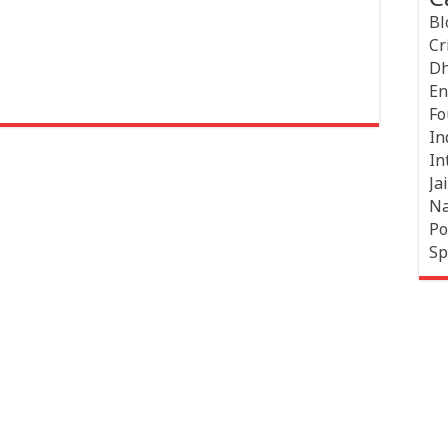
Bl
Cr
Dh
En
Fo
In
In
Jai
Na
Po
Sp