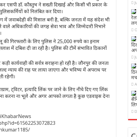
J
कर एसपी डॉ. कौस्तुभ ने सख्ती दिखाई और किसी भी प्रकार के
 पुलिसकर्मियों को निलंबित कर दिया।
रेल
 में जवाबदेही की मिसाल बनी है, बल्कि जनता में यह संदेश भी
लग
वाले अधिकारियों की जगह सेवा भाव और जिम्मेदारी निभाने
O
।
लू की गिरफ्तारी के लिए पुलिस ने 25,000 रुपये का इनाम
दिल
लाश में दबिश दी जा रही है। पुलिस की टीमें संभावित ठिकानों
अफस
J
 कड़ी कार्यवाही की सर्वत्र सराहना हो रही है। जौनपुर की जनता
 जल्द न्याय की राह पर लाया जाएगा और भविष्य में अपराध पर
ठिक
ती रहेगी।
मच
A
ाग्राम, ट्विटर, इत्यादि लिंक पर जाने के लिए नीचे दिए गए लिंक
 करना करना ना भूले और अगर आपको लगता है कुछ एडवाइस देना
सैन
लिए
D
hiKhabarNews
e.php?id=61562253072823
inkumar1185/
C