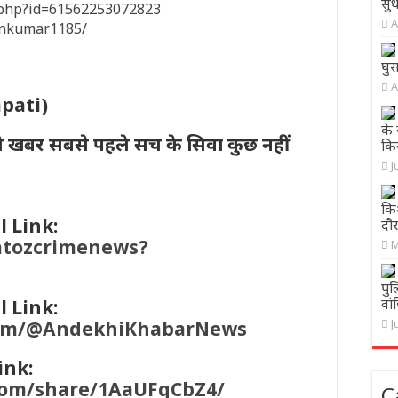
सु
e.php?id=61562253072823
A
inkumar1185/
घु
A
apati)
के 
ी खबर सबसे पहले सच के सिवा कुछ नहीं
कि
J
किश
 Link:
दौर
atozcrimenews?
M
पुल
वा
 Link:
J
com/@AndekhiKhabarNews
ink:
com/share/1AaUFqCbZ4/
C