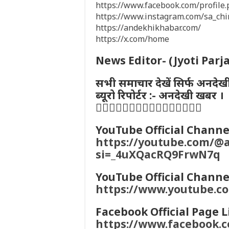
https://www.facebook.com/profil
https://www.instagram.com/sa_ch
https://andekhikhabar.com/
https://x.com/home
News Editor- (Jyoti Parj
सभी समाचार देखें सिर्फ अनदेख
ब्यूरो रिपोर्टर :- अनदेखी खबर ।
👇🏻👇🏻👇🏻👇🏻👇🏻👇🏻👇🏻👇🏻
YouTube Official Channel
https://youtube.com/@
si=_4uXQacRQ9FrwN7q
YouTube Official Channel
https://www.youtube.
Facebook Official Page L
https://www.facebook.