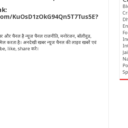
Bl
nk:
Cr
.com/KuOsD1zOkG94Qn5T7Tus5E?
Dh
En
Fo
पेपर और चैनल है न्यूज चैनल राजनीति, मनोरंजन, बॉलीवुड,
In
मिल करता है। अनदेखी खबर न्यूज चैनल की लाइव खबरें एवं
In
ribe, like, share करे।
Jai
Na
Po
Sp