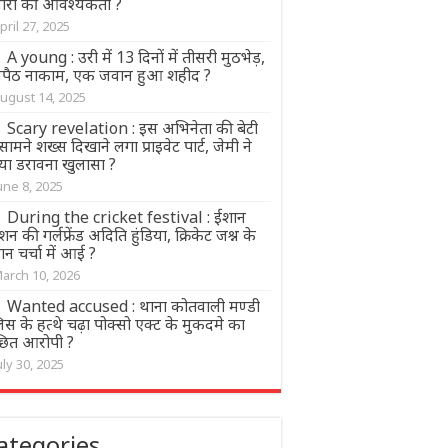
धारों की आवश्यकता ?
pril 27, 2025
A young : उरी में 13 दिनों में तीसरी मुठभेड़,
सपैठ नाकाम, एक जवान हुआ शहीद ?
ugust 14, 2025
Scary revelation : इस अभिनेता की बेटी
सामने शख्स दिखाने लगा प्राइवेट पार्ट, जेमी ने
या डरावना खुलासा ?
une 8, 2025
During the cricket festival : ईशान
न की गर्लफ्रेंड अदिति हुंडिया, क्रिकेट जश्न के
ान चर्चा में आई ?
arch 10, 2026
Wanted accused : थाना कोतवाली मण्डी
िस के हत्थे चढ़ा पोक्सो एक्ट के मुकदमे का
ंछित आरोपी ?
uly 30, 2025
ategories