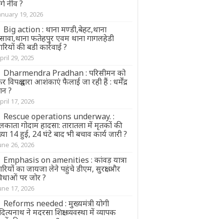
ंगे नींव ?
anuary 19, 2026
Big action : थाना मण्डी,बेहट,थाना
सावा,थाना फतेहपुर एवम थाना गागलहेडी
भारियों की बडी कार्रवाई ?
pril 29, 2025
Dharmendra Pradhan : परिसीमन को
र विपक्ष द्वारा आशंकाएं फैलाई जा रही हैं : धर्मेंद्र
धान ?
pril 17, 2026
Rescue operations underway. :
लकाता गोदाम हादसा: तारातला में मृतकों की
्या 14 हुई, 24 घंटे बाद भी बचाव कार्य जारी ?
une 26, 2026
Emphasis on amenities : कांवड़ यात्रा
ारियों का जायजा लेने पहुंचे डीएम, सुरक्षा और
विधाओं पर जोर ?
une 17, 2026
Reforms needed : मुख्यमंत्री योगी
त्यनाथ ने मदरसा शिक्षा व्यवस्था में व्यापक