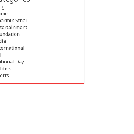
og
ime
armik Sthal
tertainment
undation
dia
ternational
l
tional Day
litics
orts