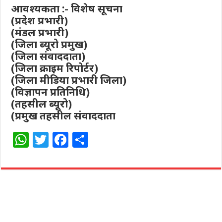
आवश्यकता :- विशेष सूचना
(प्रदेश प्रभारी)
(मंडल प्रभारी)
(जिला ब्यूरो प्रमुख)
(जिला संवाददाता)
(जिला क्राइम रिपोर्टर)
(जिला मीडिया प्रभारी जिला)
(विज्ञापन प्रतिनिधि)
(तहसील ब्यूरो)
(प्रमुख तहसील संवाददाता
W
T
F
S
h
w
a
h
at
itt
c
ar
s
e
e
e
A
r
b
p
o