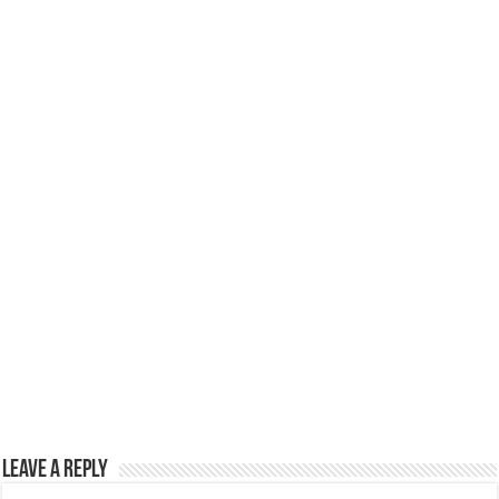
p
o
k
Leave a Reply