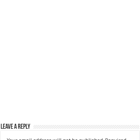
p
o
k
Leave a Reply