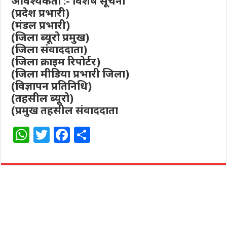
आवश्यकता :- विशेष सूचना
(प्रदेश प्रभारी)
(मंडल प्रभारी)
(जिला ब्यूरो प्रमुख)
(जिला संवाददाता)
(जिला क्राइम रिपोर्टर)
(जिला मीडिया प्रभारी जिला)
(विज्ञापन प्रतिनिधि)
(तहसील ब्यूरो)
(प्रमुख तहसील संवाददाता
W
T
F
S
h
w
a
h
at
itt
c
ar
s
e
e
e
A
r
b
p
o