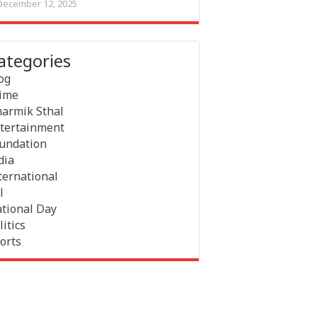
December 12, 2025
ategories
og
ime
armik Sthal
tertainment
undation
dia
ternational
l
tional Day
litics
orts