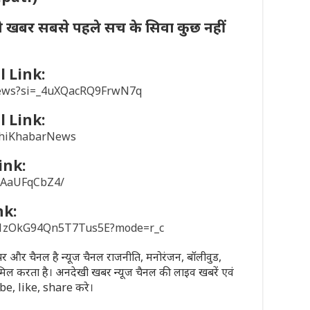
ी खबर सबसे पहले सच के सिवा कुछ नहीं
 Link:
news?si=_4uXQacRQ9FrwN7q
 Link:
khiKhabarNews
ink:
/1AaUFqCbZ4/
nk:
sD1zOkG94Qn5T7Tus5E?mode=r_c
पेपर और चैनल है न्यूज चैनल राजनीति, मनोरंजन, बॉलीवुड,
मिल करता है। अनदेखी खबर न्यूज चैनल की लाइव खबरें एवं
ribe, like, share करे।