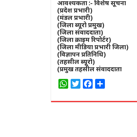
आवश्यकता :- विशेष सूचना
(प्रदेश प्रभारी)
(मंडल प्रभारी)
(जिला ब्यूरो प्रमुख)
(जिला संवाददाता)
(जिला क्राइम रिपोर्टर)
(जिला मीडिया प्रभारी जिला)
(विज्ञापन प्रतिनिधि)
(तहसील ब्यूरो)
(प्रमुख तहसील संवाददाता
W
T
F
S
h
w
a
h
at
itt
c
ar
s
e
e
e
A
r
b
p
o