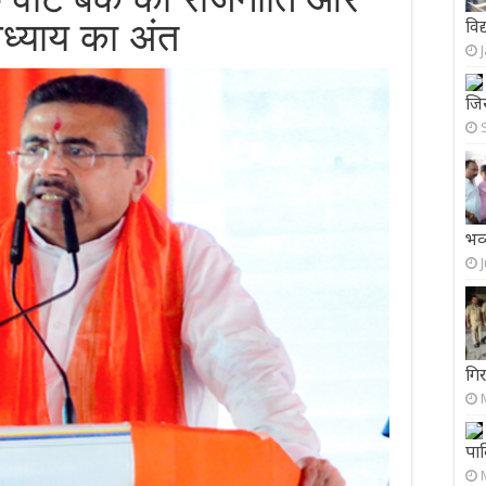
वि
अध्याय का अंत
जिस
भव्
गिर
पाक