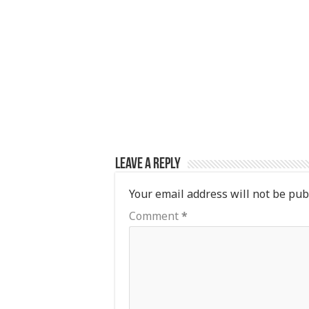
p
o
k
Leave a Reply
Your email address will not be pub
Comment
*