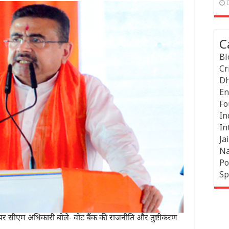
C
Bl
Cr
Dh
En
Fo
In
In
Jai
Na
Po
Sp
पर सीएम अधिकारी बोले- वोट बैंक की राजनीति और तुष्टीकरण