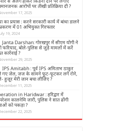
िवार से अलग होकर किडनी दान पर लगाए
मानजनक आरोपों पर तीखी प्रतिक्रिया दी ?
November 17, 2025
या का प्रयास : करने सरकारी कार्य में बांधा डालने
प्रकरण में 01 अभियुक्त गिरफ्तार
July 19, 2024
Janta Darshan: गोरखपुर में सीएम योगी ने
ी फरियाद, बोले-पुलिस से जुड़े मामलों में करें
त कार्रवाई ?
November 29, 2025
IPS Amitabh : पूर्व IPS अमिताभ ठाकुर
जे गए जेल, जज के सामने फूट-फूटकर लगे रोने,
े- हुजूर मेरी जान बचा लीजिए ?
December 11, 2025
eration in Haridwar : हरिद्वार में
रेशन कालनेमि जारी, पुलिस ने सात ढोंगी
बाओं को पकड़ा ?
December 22, 2025