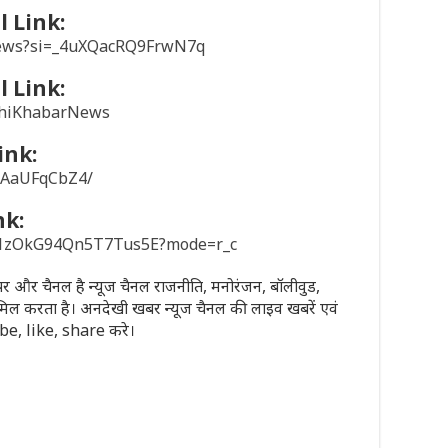
 Link:
news?si=_4uXQacRQ9FrwN7q
 Link:
khiKhabarNews
ink:
/1AaUFqCbZ4/
nk:
sD1zOkG94Qn5T7Tus5E?mode=r_c
पेपर और चैनल है न्यूज चैनल राजनीति, मनोरंजन, बॉलीवुड,
मिल करता है। अनदेखी खबर न्यूज चैनल की लाइव खबरें एवं
ribe, like, share करे।