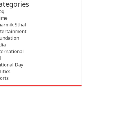
ategories
og
ime
armik Sthal
tertainment
undation
dia
ternational
l
tional Day
litics
orts