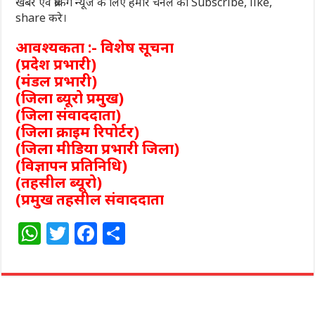
खबरें एवं ब्रेकिंग न्यूज के लिए हमारे चैनल को Subscribe, like,
share करे।
आवश्यकता :- विशेष सूचना
(प्रदेश प्रभारी)
(मंडल प्रभारी)
(जिला ब्यूरो प्रमुख)
(जिला संवाददाता)
(जिला क्राइम रिपोर्टर)
(जिला मीडिया प्रभारी जिला)
(विज्ञापन प्रतिनिधि)
(तहसील ब्यूरो)
(प्रमुख तहसील संवाददाता
W
T
F
S
h
w
a
h
at
itt
c
ar
s
e
e
e