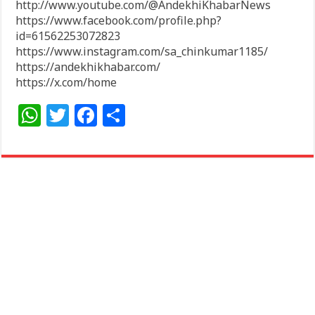
http://www.youtube.com/@AndekhiKhabarNews
https://www.facebook.com/profile.php?
id=61562253072823
https://www.instagram.com/sa_chinkumar1185/
https://andekhikhabar.com/
https://x.com/home
W
T
F
S
h
w
a
h
at
itt
c
ar
s
e
e
e
A
r
b
p
o
p
o
k