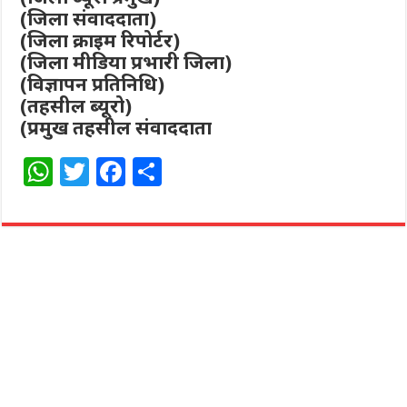
(जिला संवाददाता)
(जिला क्राइम रिपोर्टर)
(जिला मीडिया प्रभारी जिला)
(विज्ञापन प्रतिनिधि)
(तहसील ब्यूरो)
(प्रमुख तहसील संवाददाता
W
T
F
S
h
w
a
h
at
itt
c
ar
s
e
e
e
A
r
b
p
o
p
o
k