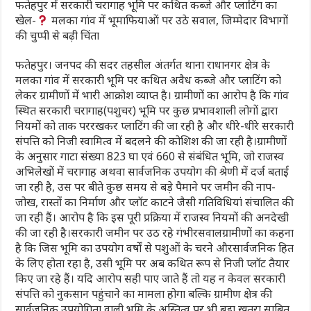
फतेहपुर में सरकारी चरागाह भूमि पर कथित कब्जे और प्लाटिंग का
खेल-
मलका गांव में भूमाफियाओं पर उठे सवाल, जिम्मेदार विभागों
की चुप्पी से बढ़ी चिंता
फतेहपुर। जनपद की सदर तहसील अंतर्गत थाना राधानगर क्षेत्र के
मलका गांव में सरकारी भूमि पर कथित अवैध कब्जे और प्लाटिंग को
लेकर ग्रामीणों में भारी आक्रोश व्याप्त है। ग्रामीणों का आरोप है कि गांव
स्थित सरकारी चरागाह(पशुचर) भूमि पर कुछ प्रभावशाली लोगों द्वारा
नियमों को ताक पररखकर प्लाटिंग की जा रही है और धीरे-धीरे सरकारी
संपत्ति को निजी स्वामित्व में बदलने की कोशिश की जा रही है।ग्रामीणों
के अनुसार गाटा संख्या 823 घा एवं 660 से संबंधित भूमि, जो राजस्व
अभिलेखों में चरागाह अथवा सार्वजनिक उपयोग की श्रेणी में दर्ज बताई
जा रही है, उस पर बीते कुछ समय से बड़े पैमाने पर जमीन की नाप-
जोख, रास्तों का निर्माण और प्लॉट काटने जैसी गतिविधियां संचालित की
जा रही हैं। आरोप है कि इस पूरी प्रक्रिया में राजस्व नियमों की अनदेखी
की जा रही है।सरकारी जमीन पर उठ रहे गंभीरसवालग्रामीणों का कहना
है कि जिस भूमि का उपयोग वर्षों से पशुओं के चरने औरसार्वजनिक हित
के लिए होता रहा है, उसी भूमि पर अब कथित रूप से निजी प्लॉट तैयार
किए जा रहे हैं। यदि आरोप सही पाए जाते हैं तो यह न केवल सरकारी
संपत्ति को नुकसान पहुंचाने का मामला होगा बल्कि ग्रामीण क्षेत्र की
सार्वजनिक उपयोगिता वाली भूमि के अस्तित्व पर भी बड़ा खतरा साबित