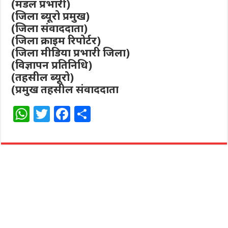
(मंडल प्रभारी)
(जिला ब्यूरो प्रमुख)
(जिला संवाददाता)
(जिला क्राइम रिपोर्टर)
(जिला मीडिया प्रभारी जिला)
(विज्ञापन प्रतिनिधि)
(तहसील ब्यूरो)
(प्रमुख तहसील संवाददाता
W
T
F
S
h
w
a
h
at
itt
c
ar
s
e
e
e
A
r
b
p
o
p
o
k